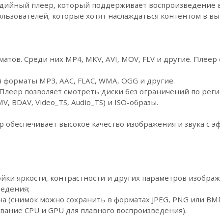
едийный плеер, который поддерживает воспроизведение ви
ользователей, которые хотят наслаждаться контентом в в
тов. Среди них MP4, MKV, AVI, MOV, FLV и другие. Плеер
 форматы MP3, AAC, FLAC, WMA, OGG и другие.
 Плеер позволяет смотреть диски без ограничений по рег
, BDAV, Video_TS, Audio_TS) и ISO-образы.
р обеспечивает высокое качество изображения и звука с э
йки яркости, контрастности и других параметров изображ
ведения;
а (снимок можно сохранить в форматах JPEG, PNG или BMP
вание CPU и GPU для плавного воспроизведения).