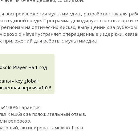
для воспроизведения мультимедиа , разработанная для рабо
я в единой среде. Программа декодирует сложные архит
 регионам на оптических дисках, выпущенных за рубежом
VideoSolo Player устраняет операционные издержки, связ
х приложений для работы с мультимедиа
Solo Player на 1 год
ны - key global.
юченная версия v1.0.6
 ✔️100% Гарантия.
ям! Кэшбэк за положительный отзыв.
или вопросов.
азовый, активировать можно 1 раз.