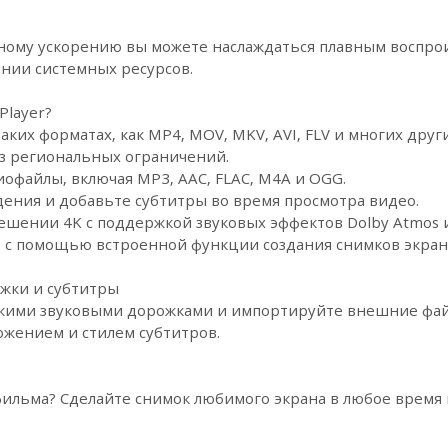
ному ускорению вы можете наслаждаться плавным воспро
нии системных ресурсов.
Player?
ких форматах, как MP4, MOV, MKV, AVI, FLV и многих други
ез региональных ограничений.
офайлы, включая MP3, AAC, FLAC, M4A и OGG.
дения и добавьте субтитры во время просмотра видео.
ешении 4K с поддержкой звуковых эффектов Dolby Atmos и
 с помощью встроенной функции создания снимков экран
жки и субтитры
кими звуковыми дорожками и импортируйте внешние фай
ожением и стилем субтитров.
ильма? Сделайте снимок любимого экрана в любое время