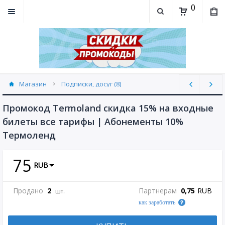
0
Магазин
Подписки, досуг (8)
Промокод Termoland скидка 15% на вхoдные
билeты все тарифы | Абонементы 10%
Термоленд
75
RUB
Продано
2
Партнерам
0,75
RUB
шт.
как заработать