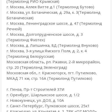
(Термолэнд РИО Крымская)
г. Москва, Аллея Витте д.1 (Термолэнд Бутово)
г. Москва, ул. Ботаническая, д. 29а, к. 3(Термолэнд
Ботаническая)
г. Москва, Ленинградское шоссе, д. 47 (Термолэнд
Речной)
г. Москва, ​Долгопрудненское шоссе, д. 3
(Термолэнд Физтех)
г. Москва, ​д. Лапшинка, 8Д (Термолэнд Внуково)
г. Москва, 3-я улица Ямского Поля, д. 2, к. 4
(Термолэнд Белорусская)
Московская область, рп. Ржавки, 2-й микрорайон,
стр. 20 (Термолэнд Зеленоград)
Московская обл., г. Красногорск, пгт. Путилково,
МКАД 71 км, стр. 16А (Термолэнд Путилково)
г. Пенза, Пр-т Строителей 37И
г. Оренбург, Шарлыкское шоссе, д. 1/2
г. Новокузнецк, ул. ДОЗ, д. 10А
г. Санкт-Петербург, Пулковское шоссе, 25к1
г. Краснодар, ул. Крылатая д, 2, ТРК «ОZ МОЛЛ»