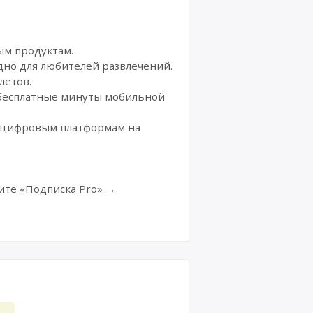
ым продуктам.
дно для любителей развлечений.
летов.
 бесплатные минуты мобильной
м цифровым платформам на
ите «Подписка Pro» →