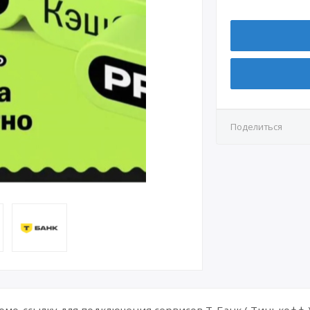
Поделиться
мо-ссылку для подключения сервисов Т-Банк ( Тинькофф ) с