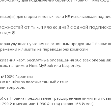
нькофф) для старых и новых, если НЕ использовали подпис
ЖНОСТЕЙ ОТ Tinkoff PRO 60 ДНЕЙ С ОДНОЙ ПОДПИСКО
КОДУ! 🌟
 которая улучшает условия по основным продуктам Т Банка:
ережений и лимиты на переводы без комиссии.
живания карт, бесплатные оповещения обо всех операциях
сок, например Иви, MyBook или Kaspersky.
 ✔️100% Гарантия.
ям! Кэшбэк за положительный отзыв.
или вопросов.
Pro) от Т-Банка предоставляет расширенные лимиты и пов
299 ₽ в месяц или 1 990 ₽ в год (около 166 ₽/мес).