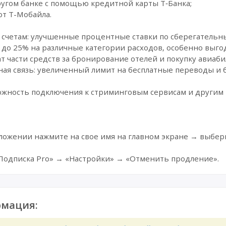
ругом банке с помощью кредитной карты Т‑Банка;
от Т-Мобайла.
 счетам: улучшенные процентные ставки по сберегательн
до 25% на различные категории расходов, особенно выго
ат части средств за бронирование отелей и покупку авиаби
ая связь: увеличенный лимит на бесплатные переводы и
ожность подключения к стриминговым сервисам и други
ожении нажмите на свое имя на главном экране → выбер
«Подписка Pro» → «Настройки» → «Отменить продление».
мация: