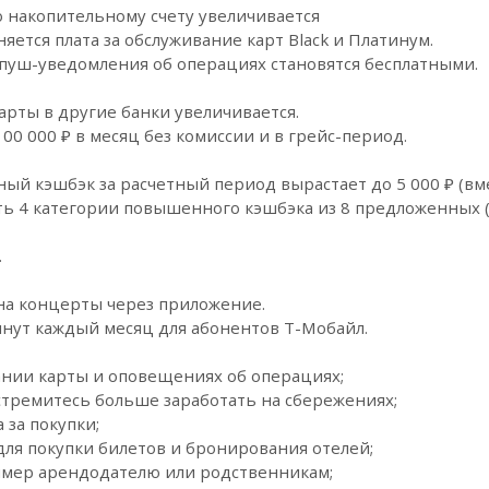
о накопительному счету увеличивается
яется плата за обслуживание карт Black и Платинум.
пуш-уведомления об операциях становятся бесплатными.
рты в другие банки увеличивается.
00 000 ₽ в месяц без комиссии и в грейс-период.
й кэшбэк за расчетный период вырастает до 5 000 ₽ (вмес
 4 категории повышенного кэшбэка из 8 предложенных (б
.
 на концерты через приложение.
инут каждый месяц для абонентов Т-Мобайл.
ании карты и оповещениях об операциях;
стремитесь больше заработать на сбережениях;
 за покупки;
для покупки билетов и бронирования отелей;
имер арендодателю или родственникам;