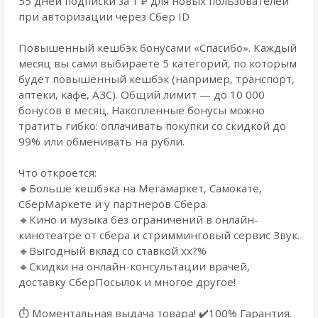
55 дней подписки за 1 ₽ для новых пользователей
при авторизации через Сбер ID
Повышенный кешбэк бонусами «Спасибо». Каждый
месяц вы сами выбираете 5 категорий, по которым
будет повышенный кешбэк (например, транспорт,
аптеки, кафе, АЗС). Общий лимит — до 10 000
бонусов в месяц. Накопленные бонусы можно
тратить гибко: оплачивать покупки со скидкой до
99% или обменивать на рубли.
Что откроется:
🔸Больше кешбэка на Мегамаркет, Самокате,
СберМаркете и у партнеров Сбера.
🔸Кино и музыка без ограничений в онлайн-
кинотеатре от сбера и стримминговый сервис Звук.
🔸Выгодный вклад со ставкой xx?%
🔸Скидки на онлайн-консультации врачей,
доставку СберПосылок и многое другое!
⏱️ Моментальная выдача товара! ✔️100% Гарантия.