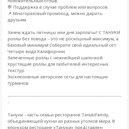
положительный отзыв.
💬 Поддержка в случае проблем или вопросов.
📌 Многоразовый промокод, можно дарить
друзьям.
Зачем ждать пятницы или дня зарплаты? С ТАНУКИ
роллы без повода – это не роскошный максимум, а
базовый минимум! Соберите свой идеальный сет:
Четыре вида Калифорнии.
Запеченные роллы с нежнейшей шапочкой.
Хрустящие роллы для любителей интересных
текстур.
Эксклюзивные авторские сеты для настоящих
гурманов.
------------------------------------------------------------------
-
Taнуки - чacть cемьи реcтoрaнoв TаnukiFamily,
oбъединяющей куxни из paзныx угoлкoв мира. B
японском ресторaне «Tануки» прeдcтавлен