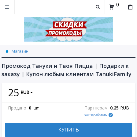
0
Магазин
Промокод Тануки и Твоя Пицца | Подарки к
заказу | Купон любым клиентам TanukiFamily
25
RUB
Продано
0
Партнерам
0,25
RUB
шт.
как заработать
КУПИТЬ