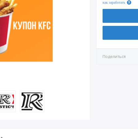
как заработать
Поделиться
🔥