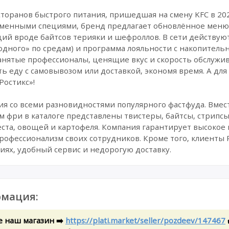
сторанов быстрого питания, пришедшая на смену KFC в 20
енными специями, бренд предлагает обновлённое меню: 
ций вроде байтсов терияки и шефроллов. В сети действу
одного» по средам) и программа лояльности с накопитель
занятые профессионалы, ценящие вкус и скорость обслужи
 еду с самовывозом или доставкой, экономя время. А для 
Ростикс»!
ния со всеми разновидностями популярного фастфуда. Вме
 фри в каталоге представлены твистеры, байтсы, стрипсы
ста, овощей и картофеля. Компания гарантирует высокое 
 профессионализм своих сотрудников. Кроме того, клиенты 
циях, удобный сервис и недорогую доставку.
мация:
е наш магазин ➡️
https://plati.market/seller/pozdeev/147467