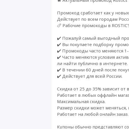
Промокод сработает как у новых
Действует по всем городам Росси
🍗 Paбoчиe пpомокoды в RОSТIС'S
✔️ Пожалуй самый выгодный пром
✔️ Вы покупаете подборку промо
✔️ Промокоды часто меняются 1-
✔️ Часто меняются условия акти
ли найти публично в интернете.
✔️ В течении 60 дней после пок
✔️ Действует для всей России.
Скидка от 25 до 35% зависит от в
Работает в любых оффлайн магаз
Максимальная скидка.
Размер скидки может меняться, 
Работает на любой онлайн заказ.
Купоны обычно представляют со