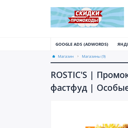
GOOGLE ADS (ADWORDS)
ЯНД
Магазин
Магазины (9)
ROSTIC'S | Промо
фастфуд | Особы