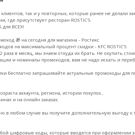
 клиентов, так и у повторных, которые ранее не делали за
и, где присутствует ресторан ROSTIC'S.
 для ВCЕX!
окод 🎁 на сегодня для магазина - Ростикс
кодов на максимальный процент скидки - KFC ROSTIC'S
2 раза в месяц, мы знаем откуда их брать. Не окупить сто
вации и номиналы промокодов, вам не надо искать и переб
упки бесплатно запрашивайте актуальные промокоды для 
озраста аккаунта, региона, истории покупок...
инах и на онлайн заказах.
но в любом случае вы получите дополнительную выгоду к
бой цифровые коды, которые вводятся при оформлении за