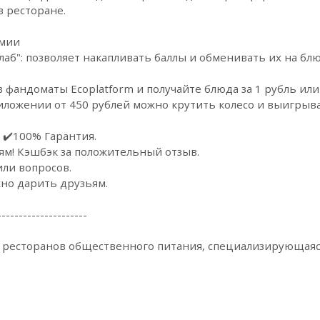
в ресторане.
омии
б": позволяет накапливать баллы и обменивать их на блюд
 фандоматы Ecoplatform и получайте блюда за 1 рубль или
приложении от 450 рублей можно крутить колесо и выигры
 ✔️100% Гарантия.
ям! Кэшбэк за положительный отзыв.
или вопросов.
но дарить друзьям.
---------------------
 ресторанов общественного питания, специализирующаяся