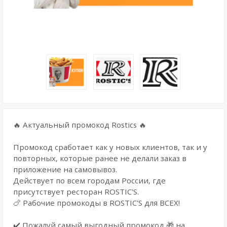
🔥 Актуальный промокод Rostics 🔥
Промокод сработает как у новых клиентов, так и у
повторных, которые ранее не делали заказ в
приложение на самовывоз.
Действует по всем городам России, где
присутствует ресторан ROSTIC'S.
🍗 Paбoчиe пpомокoды в RОSТIС'S для ВCЕX!
✔️ Пожалуй самый выгодный промокод 🎁 на