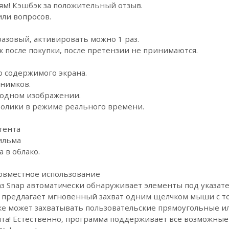
ям! Кэшбэк за положительный отзыв.
или вопросов.
азовый, активировать можно 1 раз.
к после покупки, после претензии не принимаются.
о содержимого экрана.
снимков.
 одном изображении.
олики в режиме реального времени.
тента
ильма
 в облако.
совместное использование
з Snap автоматически обнаруживает элементы под указат
 и предлагает мгновенный захват одним щелчком мыши с то
кже может захватывать пользовательские прямоугольные и
та! Естественно, программа поддерживает все возможные