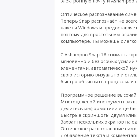
электронную почту и Ashampoo 
Оптическое распознавание симв
Теперь Snap распознаёт не всег
пакеты Windows и предоставляет 
поэтому для простоты мы ограни
компьютере. Ты можешь с лёгко
С Ashampoo Snap 16 снимать ск
мгновенно и без особых усилий
элементами, автоматической ну
свою историю визуально и стиль
быстро объяснить процесс или п
Программное решение высочайше
Многоцелевой инструмент захват
Делитесь информацией ещё быс
Быстрые скриншоты двумя кли
Захват нескольких экранов на 
Оптическое распознавание симв
Добавление текста и комментар