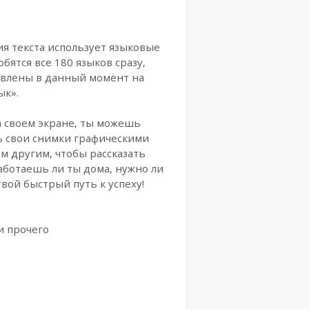
ия текста использует языковые
бятся все 180 языков сразу,
новлены в данный момент на
ык».
а своем экране, ты можешь
ь свои снимки графическими
м другим, чтобы рассказать
аботаешь ли ты дома, нужно ли
вой быстрый путь к успеху!
и прочего