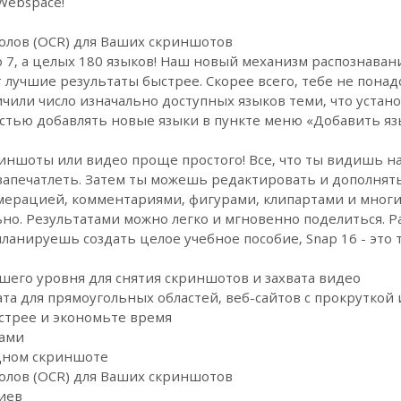
Webspace!
олов (OCR) для Ваших скриншотов
о 7, а целых 180 языков! Наш новый механизм распознаван
лучшие результаты быстрее. Скорее всего, тебе не понадо
чили число изначально доступных языков теми, что уста
стью добавлять новые языки в пункте меню «Добавить яз
риншоты или видео проще простого! Все, что ты видишь н
 запечатлеть. Затем ты можешь редактировать и дополнят
мерацией, комментариями, фигурами, клипартами и многи
но. Результатами можно легко и мгновенно поделиться. Р
ланируешь создать целое учебное пособие, Snap 16 - это т
го уровня для снятия скриншотов и захвата видео
а для прямоугольных областей, веб-сайтов с прокруткой 
трее и экономьте время
ками
одном скриншоте
олов (OCR) для Ваших скриншотов
иев