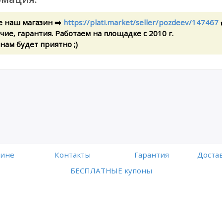
е наш магазин ➡️
https://plati.market/seller/pozdeev/147467
ие, гарантия. Работаем на площадке с 2010 г.
 нам будет приятно ;)
зине
Контакты
Гарантия
Достав
БЕСПЛАТНЫЕ купоны
Работает на платформе
Digiseller