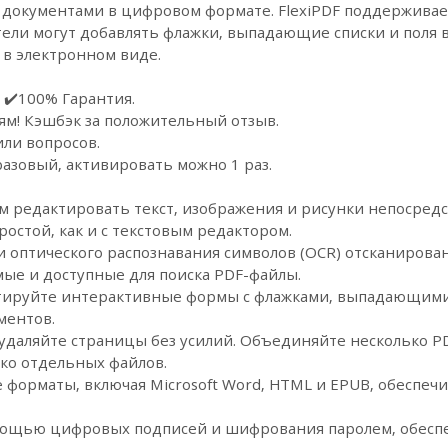
 документами в цифровом формате. FlexiPDF поддерживае
ели могут добавлять флажки, выпадающие списки и поля в
 в электронном виде.
 ✔️100% Гарантия.
ям! Кэшбэк за положительный отзыв.
или вопросов.
азовый, активировать можно 1 раз.
ям редактировать текст, изображения и рисунки непосредс
ростой, как и с текстовым редактором.
 оптического распознавания символов (OCR) отсканиров
ые и доступные для поиска PDF-файлы.
ктируйте интерактивные формы с флажками, выпадающими 
ментов.
 удаляйте страницы без усилий. Объединяйте несколько P
ько отдельных файлов.
 форматы, включая Microsoft Word, HTML и EPUB, обеспечи
мощью цифровых подписей и шифрования паролем, обесп