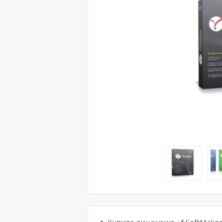
🔥 Купите лицензию ✔️ SoftMaker