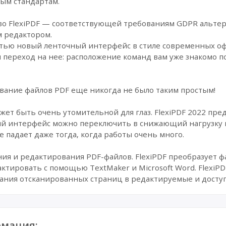
вым стандартам.
о FlexiPDF — соответствующей требованиям GDPR альтерн
м редактором.
остью новый ленточный интерфейс в стиле современных о
 переход на нее: расположение команд вам уже знакомо по
ование файлов PDF еще никогда не было таким простым!
жет быть очень утомительной для глаз. FlexiPDF 2022 пр
й интерфейс можно переключить в снижающий нагрузку 
 падает даже тогда, когда работы очень много.
ния и редактирования PDF-файлов. FlexiPDF преобразует ф
тировать с помощью TextMaker и Microsoft Word. FlexiPDF
ания отсканированных страниц в редактируемые и доступ
мация: