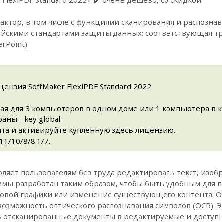
тор, в том числе с функциями сканирования и распознав
пейскими стандартами защиты данных: соответствующая 
erPoint)
цензия SoftMaker FlexiPDF Standard 2022
ая для 3 компьютеров в одном доме или 1 компьютера в 
ны - key global.
йта и активируйте купленную здесь лицензию.
1/10/8/8.1/7.
воляет пользователям без труда редактировать текст, изоб
ммы разработан таким образом, чтобы быть удобным для п
 новой графики или изменение существующего контента.
 возможность оптического распознавания символов (OCR). Э
 отсканированные документы в редактируемые и доступн