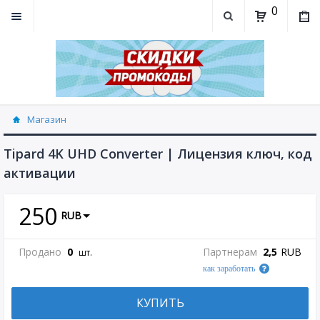
0
Магазин
Tipard 4K UHD Converter | Лицензия ключ, код
активации
250
RUB
Продано
0
Партнерам
2,5
RUB
шт.
как заработать
КУПИТЬ