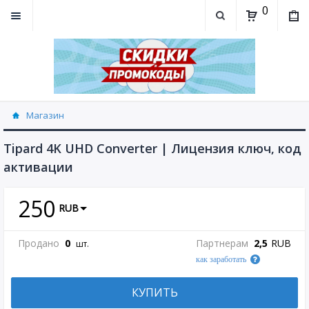
0
Магазин
Tipard 4K UHD Converter | Лицензия ключ, код
активации
250
RUB
Продано
0
Партнерам
2,5
RUB
шт.
как заработать
КУПИТЬ