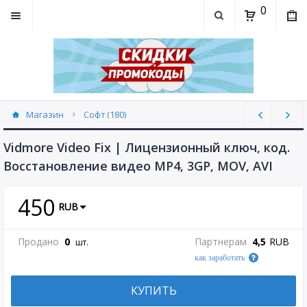
0
Магазин
Софт (180)
Vidmore Video Fix | Лицензионный ключ, код.
Восстановление видео MP4, 3GP, MOV, AVI
450
RUB
Продано
0
Партнерам
4,5
RUB
шт.
как заработать
КУПИТЬ