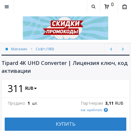
0
Магазин
Софт (180)
Tipard 4K UHD Converter | Лицензия ключ, код
активации
311
RUB
Продано
1
Партнерам
3,11
RUB
шт.
как заработать
КУПИТЬ