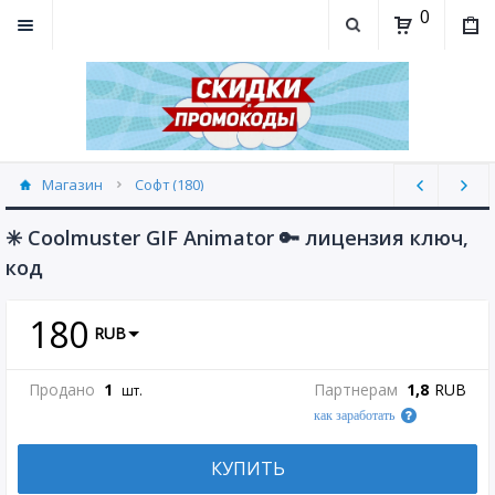
0
Магазин
Софт (180)
✳️ Coolmuster GIF Animator 🔑 лицензия ключ,
код
180
RUB
Продано
1
Партнерам
1,8
RUB
шт.
как заработать
КУПИТЬ