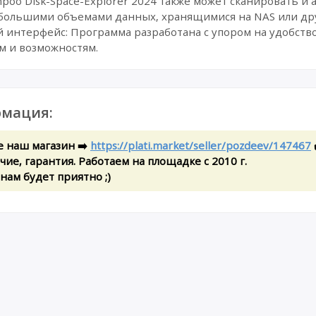
poo Disk-Space-Explorer 2024 также может сканировать и 
с большими объемами данных, хранящимися на NAS или др
 интерфейс: Программа разработана с упором на удобство
м и возможностям.
мация:
е наш магазин ➡️
https://plati.market/seller/pozdeev/147467
ие, гарантия. Работаем на площадке с 2010 г.
 нам будет приятно ;)