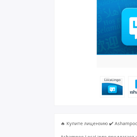
🔥 Купите лицензию ✔️ Ashampoo 
Ashampoo LocaLingo предлагает