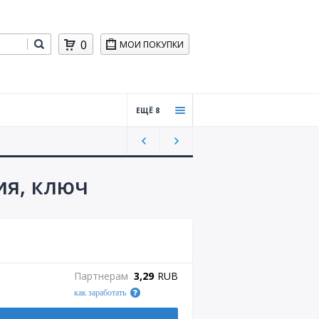
0
МОИ ПОКУПКИ
ЕЩЁ 8
Пром
окод
ы для
бизне
ия, ключ
са
Хости
нг,
CMS
Обуче
Партнерам
3,29
RUB
ние
как заработать
Игры