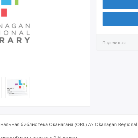
Поделиться
альная библиотека Оканагана (ORL) /// Okanagan Regional 
скому билету вместе с PIN кодом.