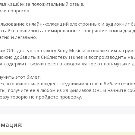
ям! Кэшбэк за положительный отзыв.
или вопросов.
пользование онлайн-коллекций электронных и аудиокниг б
на сайте появились анимированные говорящие книги для д
атно и легально.
ам ORL доступ к каталогу Sony Music и позволяет им загру
можно добавить в библиотеку iTunes и воспроизводить на
ог содержит тысячи песен в каждом жанре от поп-музыки до
учить этот билет:
сех, кто живет или владеет недвижимостью в библиотечном
рты, получите ее в любом из 29 филиалов ORL и начните с
 сразу говорю не пройдете проверку.
мация: