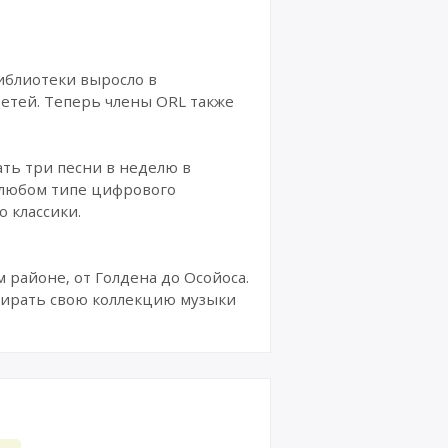
иблиотеки выросло в
етей. Теперь члены ORL также
жать три песни в неделю в
 любом типе цифрового
 классики.
 районе, от Голдена до Осойоса.
обирать свою коллекцию музыки