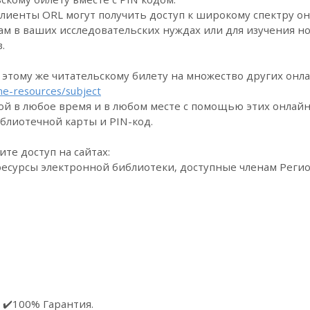
лиенты ORL могут получить доступ к широкому спектру он
ам в ваших исследовательских нуждах или для изучения но
.
о этому же читательскому билету на множество других онл
ine-resources/subject
й в любое время и в любом месте с помощью этих онлайн-
блиотечной карты и PIN-код.
те доступ на сайтах:
те ресурсы электронной библиотеки, доступные членам Рег
 ✔️100% Гарантия.