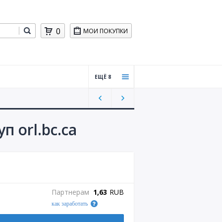
0
МОИ ПОКУПКИ
ЕЩЁ 8
Пром
окод
ы для
бизне
 orl.bc.ca
са
Хости
нг,
CMS
Обуче
Партнерам
1,63
RUB
ние
как заработать
Игры