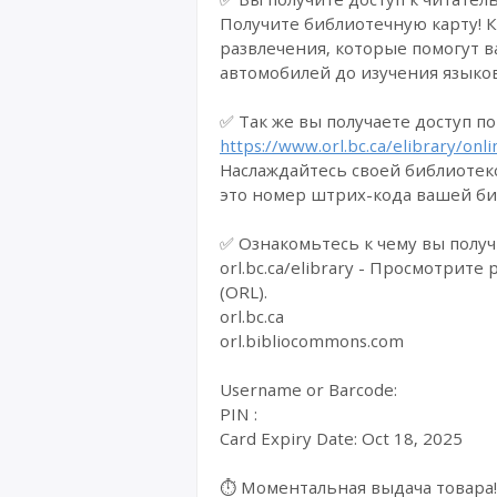
Получите библиотечную карту! К
развлечения, которые помогут в
автомобилей до изучения языков
✅ Так же вы получаете доступ п
https://www.orl.bc.ca/elibrary/onl
Наслаждайтесь своей библиотеко
это номер штрих-кода вашей би
✅ Ознакомьтесь к чему вы получи
orl.bc.ca/elibrary - Просмотри
(ORL).
orl.bc.ca
orl.bibliocommons.com
Username or Barcode:
PIN :
Card Expiry Date: Oct 18, 2025
⏱️ Моментальная выдача товара!