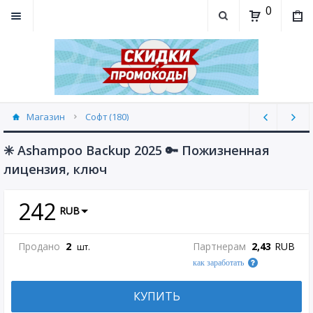
0
Магазин
Софт (180)
✳️ Ashampoo Backup 2025 🔑 Пожизненная
лицензия, ключ
242
RUB
Продано
2
Партнерам
2,43
RUB
шт.
как заработать
КУПИТЬ