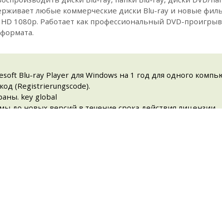
живает любые коммерческие диски Blu-ray и новые фильм
ll HD 1080p. Работает как профессиональный DVD-проигры
формата.
soft Blu-ray Player для Windows на 1 год для одного компь
 (Registrierungscode).
аны. key global
ы до новых версий в течение срока действия лицензии.
/ папок / файлов ISO на компьютере.
апок / файлов ISO с возможностью установки звуковой дор
раметров.
орматов, включая HD и UHD 4K форматы.
ез потерь и высокое качество изображения HD.
ска воспроизведения мультимедиа / DVD / Blu-ray, позво
льмы, музыку и другой контент.