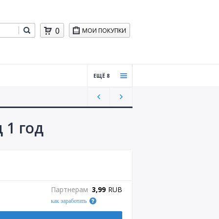
0
МОИ ПОКУПКИ
ЕЩЁ 8
Пром
окод
ы для
бизне
д 1 год
са
Хости
нг,
CMS
Обуче
Партнерам
3,99
RUB
ние
как заработать
Игры