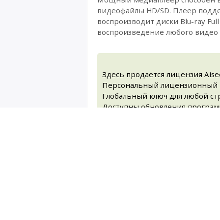
видеофайлы HD/SD. Плеер поддер
воспроизводит диски Blu-ray Fu
воспроизведение любого видео 
Здесь продается лицензия Aisee
Персональный лицензионный код
Глобальный ключ для любой стр
Доступны обновления программ
Воспроизведение дисков Blu-ray 
Воспроизведение DVD-дисков / п
дорожки субтитров и других па
Воспроизведение любых видео ф
Качественный звуковой эффект б
Создание и воспроизведение спи
воспроизводить все любимые фи