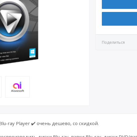
Поделиться
Blu-ray Player ✔️ очень дешево, со скидкой.
производить диски Blu-ray, папки Blu-ray, диски DVD/па