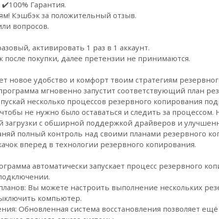
 ✔️100% Гарантия.
ям! Кэшбэк за положительный отзыв.
или вопросов.
зовый, активировать 1 раз в 1 аккаунт.
к после покупки, далее претензии не принимаются.
ет новое удобство и комфорт твоим стратегиям резервног
 программа мгновенно запустит соответствующий план ре
Запускай несколько процессов резервного копирования по
чтобы не нужно было оставаться и следить за процессом.
 загрузки с обширной поддержкой драйверов и улучшенн
аняй полный контроль над своими планами резервного ко
ачок вперед в технологии резервного копирования.
рограмма автоматически запускает процесс резервного ко
подключении.
ланов: Вы можете настроить выполнение нескольких резе
ыключить компьютер.
ения: Обновленная система восстановления позволяет ещ