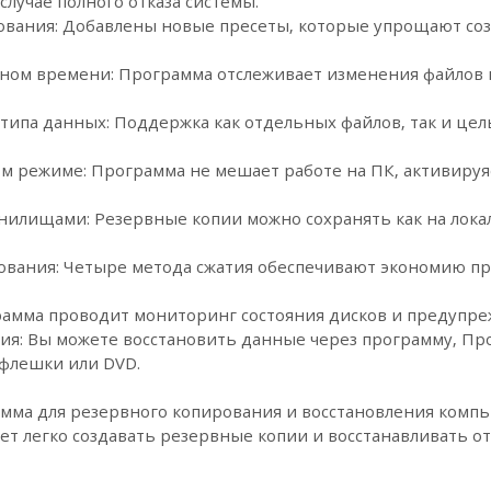
случае полного отказа системы.
вания: Добавлены новые пресеты, которые упрощают соз
ном времени: Программа отслеживает изменения файлов 
типа данных: Поддержка как отдельных файлов, так и це
ом режиме: Программа не мешает работе на ПК, активируя
илищами: Резервные копии можно сохранять как на локал
ования: Четыре метода сжатия обеспечивают экономию пр
рамма проводит мониторинг состояния дисков и предупре
ия: Вы можете восстановить данные через программу, Пр
флешки или DVD.
рамма для резервного копирования и восстановления комп
ет легко создавать резервные копии и восстанавливать 