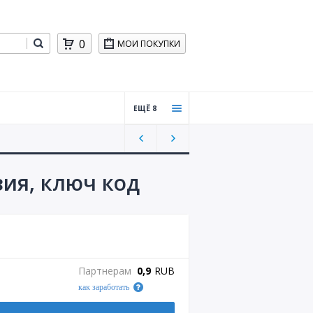
0
МОИ ПОКУПКИ
ЕЩЁ 8
Пром
окод
ы для
бизне
ия, ключ код
са
Хости
нг,
CMS
Обуче
Партнерам
0,9
RUB
ние
как заработать
Игры