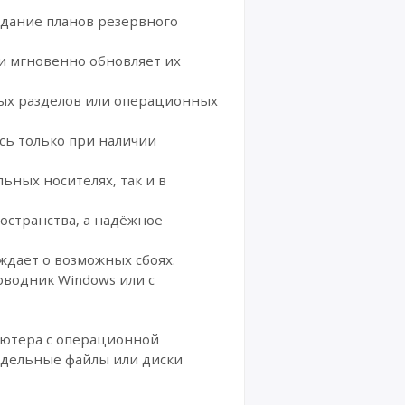
дание планов резервного
и мгновенно обновляет их
лых разделов или операционных
сь только при наличии
ьных носителях, так и в
остранства, а надёжное
ждает о возможных сбоях.
оводник Windows или с
ьютера с операционной
отдельные файлы или диски