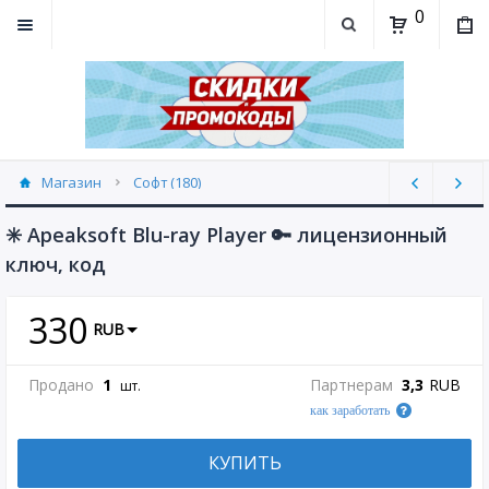
0
Магазин
Софт (180)
✳️ Apeaksoft Blu-ray Player 🔑 лицензионный
ключ, код
330
RUB
Продано
1
Партнерам
3,3
RUB
шт.
как заработать
КУПИТЬ