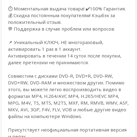
⏱️ Моментальная выдача товара! ✔️100% Гарантия.
💰 Cкидка постоянным покупателям! Кэшбэк за
положительный отзыв.
💬 Поддержка в случае проблем или вопросов.
📌 Уникальный КЛЮЧ, НЕ многоразовый,
активировать 1 раз в 1 аккаунт.
Активировать в течении 14 суток после покупки,
далее претензии не принимаются.
Совместим с дисками DVD-R, DVD+R, DVD-RW,
DVD+RW, DVD-RAM и множеством других. Помимо
этого, вы можете легко воспроизводить видео в
форматах MP4, H.264/AVC MP4, H.265/HEVC MP4,
MPG, M4V, TS, MTS, M2TS, MXF, RM, RMVB, WMV, ASF,
MKV, AVI, 3GP, F4V, FLV, VOB и любые другие видео
файлы на компьютере Windows.
Присутствует неофициальная портативная версия
и репак