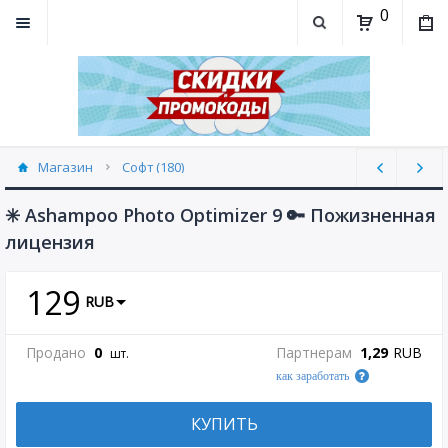
0
Магазин
Софт (180)
✳️ Ashampoo Photo Optimizer 9 🔑 Пожизненная
лицензия
129
RUB
Продано
0
Партнерам
1,29
RUB
шт.
как заработать
КУПИТЬ