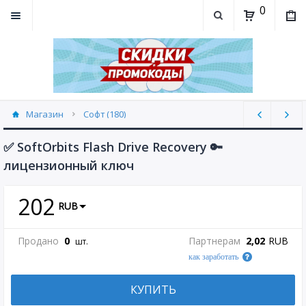
0
Магазин
Софт (180)
✅ SoftOrbits Flash Drive Recovery 🔑
лицензионный ключ
202
RUB
Продано
0
Партнерам
2,02
RUB
шт.
как заработать
КУПИТЬ