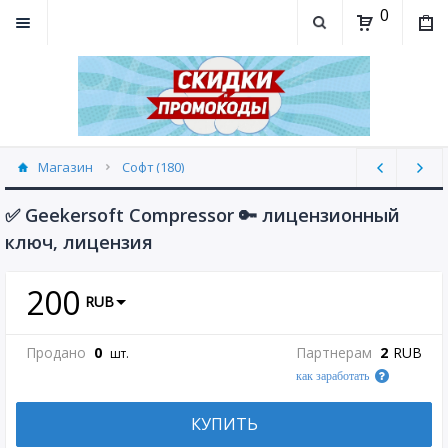
0
Магазин
Софт (180)
✅ Geekersoft Compressor 🔑 лицензионный
ключ, лицензия
200
RUB
Продано
0
Партнерам
2
RUB
шт.
как заработать
КУПИТЬ