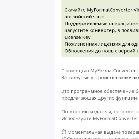
Скачайте MyFormatConverter Vi
английский язык.
Поддерживаемые операционные с
Запустите конвертер, в появи
License Key".
Пожизненная лицензия для од
Обновления до новых версий 
С помощью MyFormatConverter в
Затронутые устройства включаю
Это программное обеспечение бе
предлагающая другие функции.
По мнению издателя, несовмест
Используйте MyFormatConverter
⏱️ Моментальная выдача товара!
💰 Cкидка постоянным покупател