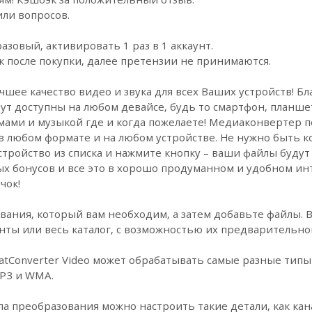
или вопросов.
зовый, активировать 1 раз в 1 аккаунт.
к после покупки, далее претензии не принимаются.
чшее качество видео и звука для всех Ваших устройств! Б
ут доступны на любом девайсе, будь то смартфон, планшет
ами и музыкой где и когда пожелаете! Медиаконвертер 
 любом формате и на любом устройстве. Не нужно быть 
ройство из списка и нажмите кнопку – ваши файлы будут 
х бонусов и все это в хорошо продуманном и удобном инт
чок!
вания, который вам необходим, а затем добавьте файлы.
ты или весь каталог, с возможностью их предварительно
Converter Video может обрабатывать самые разные типы ф
MP3 и WMA.
ипа преобразования можно настроить такие детали, как ка