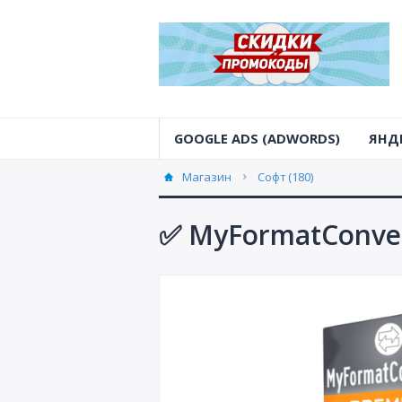
GOOGLE ADS (ADWORDS)
ЯНД
Магазин
Софт (180)
✅ MyFormatConver