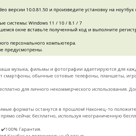
deo версии 10.0.81.50 и произведите установку на ноутбу
истемы: Windows 11 / 10 / 8.1 / 7
вшемся окне вставьте полученный код и выполните регист
ного персонального компьютера.
не предусмотрены.
аша музыка, фильмы и фотографии адаптируются для кажд
т смартфоны, обычные сотовые телефоны, планшеты, игр
сплатно для личного некоммерческого использования. Дос
имые форматы останутся в прошлом! Наконец-то положите
 прямо сейчас бесплатно, используя неограниченную бесп
 ✔️100% Гарантия.
ям! Кэшбэк за положительный отзыв.