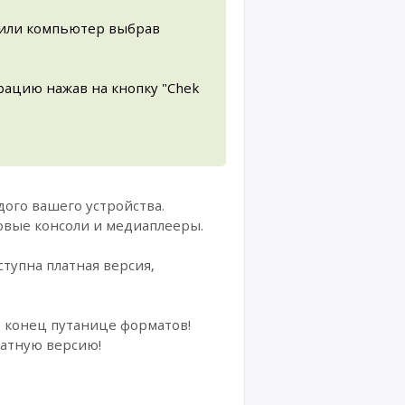
к или компьютер выбрав
рацию нажав на кнопку "Chek
ого вашего устройства.
овые консоли и медиаплееры.
тупна платная версия,
 конец путанице форматов!
латную версию!