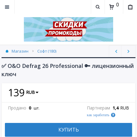
0
Магазин
Софт (180)
✅ O&O Defrag 26 Professional 🔑 лицензионный
ключ
139
RUB
Продано
0
Партнерам
1,4
RUB
шт.
как заработать
КУПИТЬ