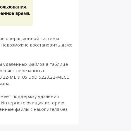
пользования.
ченное время.
базе операционной системы
 невозможно восстановить даже
ды удаленных файлов в таблице
олняет перезапись с
0.22-ME и US DoD 5220.22-MECE
мана.
 Имеет поддержку удаления
в Интернете очищая историю
ленные файлы с накопителя без