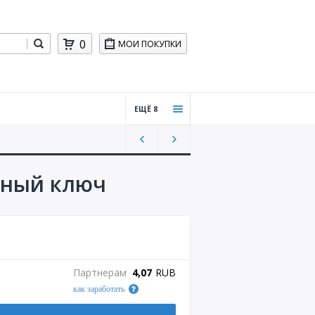
0
МОИ ПОКУПКИ
ЕЩЁ 8
Пром
окод
ы для
бизне
онный ключ
са
Хости
нг,
CMS
Обуче
Партнерам
4,07
RUB
ние
как заработать
Игры