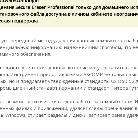
ftware.com/login
нзия Secure Eraser Professional только для домашнего ис
становочного файла доступна в личном кабинете неограни
еская поддержка.
ользует передовой метод удаления данных компьютера на 
денциальную информацию надежнейшим способом, что ее
аммного обеспечения.
нчательного уничтожит данные которые могут оставить сле
ска. Инструмент предоставляемый ASCOMP не только вып
ых, но и предлагает утвержденные стандарты US DoD 522
промышленный стандарт Германии и стандарт Питера Гут
ючает возможности очистки следов работы за компьютером.
енных файлах и приложений, удаляет следы пребывания 
мы Windows, стирает разделы и диски, затирает ранее уда