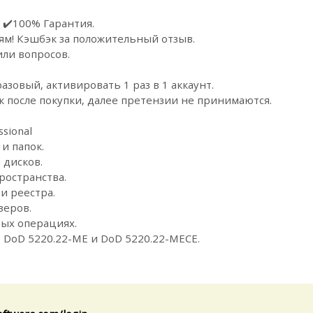
 ✔️100% Гарантия.
ям! Кэшбэк за положительный отзыв.
или вопросов.
зовый, активировать 1 раз в 1 аккаунт.
к после покупки, далее претензии не принимаются.
sional
и папок.
 дисков.
ространства.
и реестра.
зеров.
ых операциях.
 DoD 5220.22-ME и DoD 5220.22-MECE.