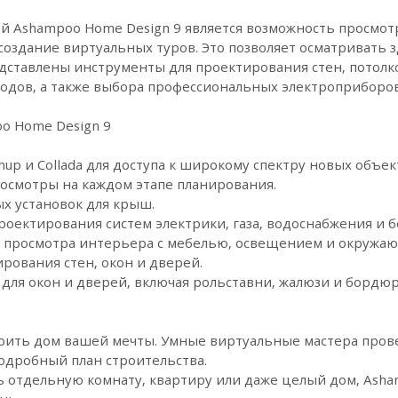
й Ashampoo Home Design 9 является возможность просмот
здание виртуальных туров. Это позволяет осматривать з
дставлены инструменты для проектирования стен, потолк
ходов, а также выбора профессиональных электроприборов
o Home Design 9
up и Collada для доступа к широкому спектру новых объек
осмотры на каждом этапе планирования.
х установок для крыш.
роектирования систем электрики, газа, водоснабжения и б
 просмотра интерьера с мебелью, освещением и окружаю
рования стен, окон и дверей.
ля окон и дверей, включая рольставни, жалюзи и бордюр
ить дом вашей мечты. Умные виртуальные мастера провед
одробный план строительства.
ь отдельную комнату, квартиру или даже целый дом, Asha