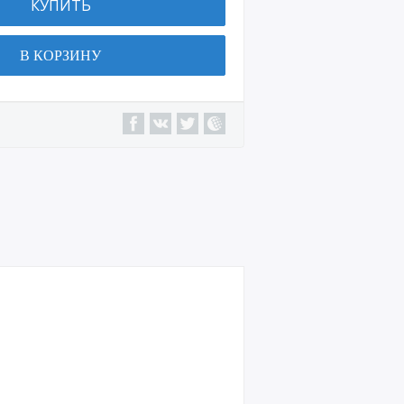
КУПИТЬ
Подп
иски,
В КОРЗИНУ
досуг
Онла
йн
кинот
еатры
Магаз
ины
Други
е
пром
окод
ы