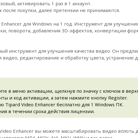
овый, активировать 1 раз в 1 аккаунт.
к после покупки, далее претензии не принимаются.
 Enhancer для Windows на 1 год. Инструмент для улучшен
ки, поворота, добавления 3D-эффектов, конвертации фор
щный инструмент для улучшения качества видео. Он пред
 видео, редактирование и обработку цвета, устранение 
те в меню активации, щелкнув по значку с ключом в верх
ты и код активации, а затем нажмите кнопку Register.
 Tipard Video Enhancer бесплатно для 1 Windows ПК.
ия в течении срока действия лицензии.
Video Enhancer вы можете масштабировать видео вплоть 
например MP4, MOV, AVI, MKV, WMV и так далее.