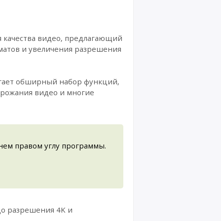
ия качества видео, предлагающий
матов и увеличения разрешения
лагает обширный набор функций,
дрожания видео и многие
нем правом углу программы.
до разрешения 4K и