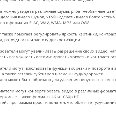
 можно увидеть различные шумы, рябь, необычные цвета
даления видео шумов, чтобы сделать видео более четким.
ео в форматах FLAC, WAV, WMA, MP3 или OGG.
r также помогает регулировать яркость картинки, контрас
а, разрядность и частоту дискретизации.
зователи могут увеличивать разрешение своих видео, напр
е есть возможность оптимизировать яркость и контрастност
атели могут использовать функции обрезки и поворота в
, а также вставки субтитров и замены аудиодорожек.
идео может быть обрезано для удаления ненужных сегмент
ватели могут конвертировать видео в различные форматы
держивает также форматы 4K и 1080p HD.
ейс программы прост и понятен, что облегчает улучшение