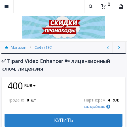
0
Магазин
Софт (180)
✅ Tipard Video Enhancer 🔑 лицензионный
ключ, лицензия
400
RUB
Продано
0
Партнерам
4
RUB
шт.
как заработать
КУПИТЬ