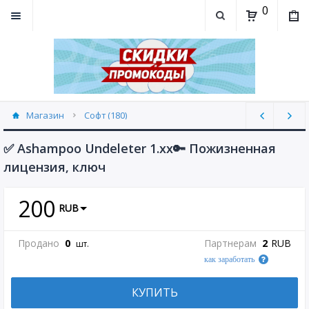
0
Магазин
Софт (180)
✅ Ashampoo Undeleter 1.xx🔑 Пожизненная
лицензия, ключ
200
RUB
Продано
0
Партнерам
2
RUB
шт.
как заработать
КУПИТЬ