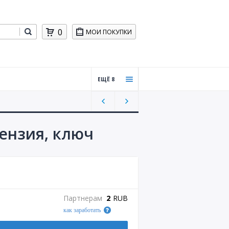
0
МОИ ПОКУПКИ
ЕЩЁ 8
Пром
окод
ы для
бизне
ензия, ключ
са
Хости
нг,
CMS
Обуче
Партнерам
2
RUB
ние
как заработать
Игры