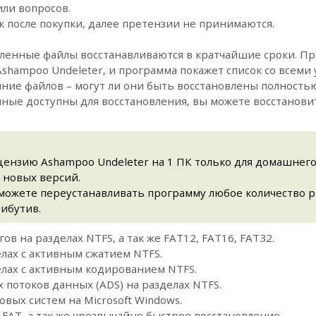
или вопросов.
к после покупки, далее претензии не принимаются.
енные файлы восстанавливаются в кратчайшие сроки. Пр
shampoo Undeleter, и программа покажет список со всеми
яние файлов – могут ли они быть восстановлены полностью
нные доступны для восстановления, вы можете восстанов
ензию Ashampoo Undeleter на 1 ПК только для домашнего
 новых версий.
можете переустанавливать программу любое количество ра
ибутив.
ов на разделах NTFS, а так же FAT12, FAT16, FAT32.
лах с активным сжатием NTFS.
елах с активным кодированием NTFS.
потоков данных (ADS) на разделах NTFS.
вых систем на Microsoft Windows.
AT, а так же чрезвычайно быстрое восстановление.