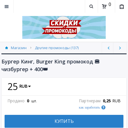
0
Магазин
Другие промокоды (137)
Бургер Кинг, Burger King промокод 🍔
чизбургер + 400👑
25
RUB
Продано
0
Партнерам
0,25
RUB
шт.
как заработать
КУПИТЬ