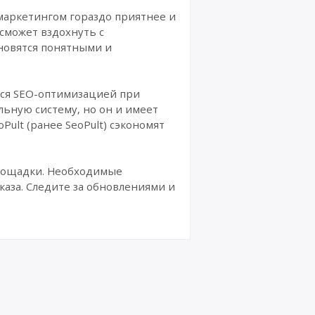
-маркетингом гораздо приятнее и
сможет вздохнуть с
новятся понятными и
ься SEO-оптимизацией при
ьную систему, но он и имеет
ult (ранее SeoPult) сэкономят
лощадки. Необходимые
каза. Следите за обновлениями и