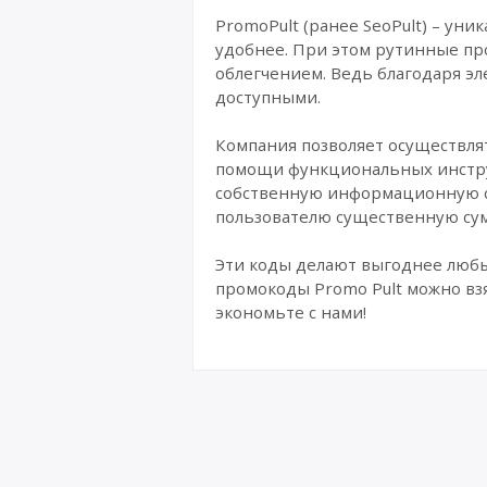
PromoPult (ранее SeoPult) – ун
удобнее. При этом рутинные про
облегчением. Ведь благодаря э
доступными.
Компания позволяет осуществля
помощи функциональных инструм
собственную информационную слу
пользователю существенную сум
Эти коды делают выгоднее люб
промокоды Promo Pult можно взя
экономьте с нами!