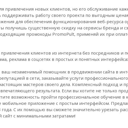
ля привлечения новых клиентов, но его обслуживание каж
 поддерживать работу своего проекта по выгодным ценам
ения для обеспечения функционирования веб-ресурса ор
 ты получишь существенную скидку на сервисы бренда и 
подходящие промокоды PromoPult, применяй их при оплате
 привлечения клиентов из интернета без посредников и п
ма, реклама в соцсетях в простых и понятных интерфейсах
это ваш незаменимый помощник в продвижении сайта в инт
репутацией в сети, заказывайте услуги профессиональног
настоящих мастеров своего дела. Комплексный подход и
впечатляющего результата. Если вы хотите не только прод
стите возможность пройти профессиональное обучение в к
 мобильное приложение с простым интерфейсом. Предла
3 года. С их помощью вы сможете значительно урезать ра
й сайт с минимальными затратами!