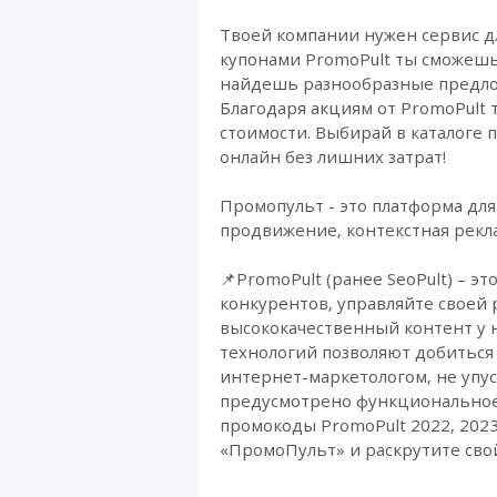
Твоей компании нужен сервис д
купонами PromoPult ты сможешь
найдешь разнообразные предлож
Благодаря акциям от PromoPult
стоимости. Выбирай в каталоге 
онлайн без лишних затрат!
Промопульт - это платформа для
продвижение, контекстная рекла
📌PromoPult (ранее SeoPult) – 
конкурентов, управляйте своей 
высококачественный контент у 
технологий позволяют добиться 
интернет-маркетологом, не упу
предусмотрено функциональное
промокоды PromoPult 2022, 202
«ПромоПульт» и раскрутите сво