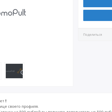
Поделиться
ет ❗
ице своего профиля.
аланса на 500 рублей вы получите дополнительно 500 рубл