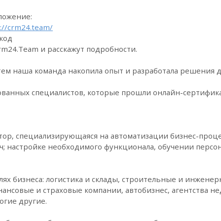
ложение:
s://crm24.team/
код
Crm24.Team и расскажут подробности.
тем наша команда накопила опыт и разработала решения дл
ванных специалистов, которые прошли онлайн-сертифика
тор, специализирующаяся на автоматизации бизнес-проце
ач; настройке необходимого функционала, обучении персо
слях бизнеса: логистика и склады, строительные и инжене
нансовые и страховые компании, автобизнес, агентства 
огие другие.