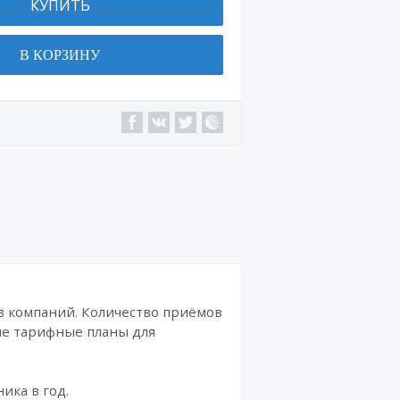
КУПИТЬ
Подп
иски,
В КОРЗИНУ
досуг
Онла
йн
кинот
еатры
Магаз
ины
Други
е
пром
окод
ы
в компаний. Количество приёмов
ые тарифные планы для
ика в год.