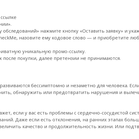
 ссылке
нии».
у обследований» нажмите кнопку «Оставить заявку» и укаж
 CheckMe, назовите ему кодовое слово — и приобретите лю
риватную уникальную промо-ссылку.
к после покупки, далее претензии не принимаются.
азвиваются бессимптомно и незаметно для человека. Если
ючить, обнаружить или предотвратить нарушения и выле
жет, если у вас есть проблемы с сердечно-сосудистой сис
ваний. Даже если есть отклонения, на ранних этапах бол
величить качество и продолжительность жизни. Или подтв