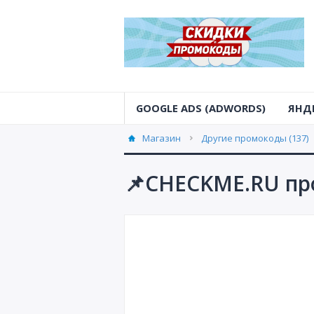
GOOGLE ADS (ADWORDS)
ЯНД
Магазин
Другие промокоды (137)
📌CHECKME.RU про