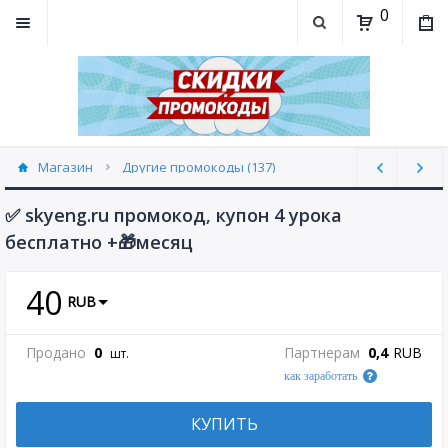
0
Магазин
Другие промокоды (137)
✅ skyeng.ru промокод, купон 4 урока
бесплатно +🎁месяц
40
RUB
Продано
0
Партнерам
0,4
RUB
шт.
как заработать
КУПИТЬ