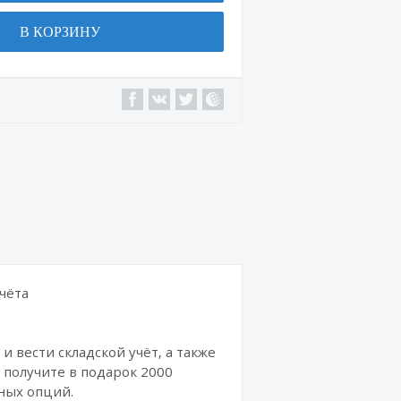
В КОРЗИНУ
Подп
иски,
досуг
Онла
йн
кинот
еатры
Магаз
ины
Други
е
пром
окод
чёта
ы
и вести складской учёт, а также
 получите в подарок 2000
ных опций.