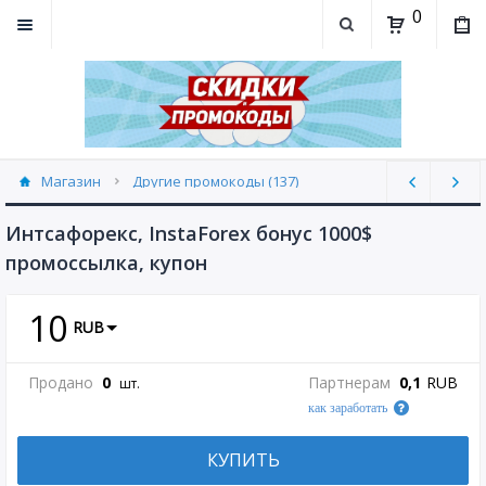
0
Магазин
Другие промокоды (137)
Интсафорекс, InstaForex бонус 1000$
промоссылка, купон
10
RUB
Продано
0
Партнерам
0,1
RUB
шт.
как заработать
КУПИТЬ