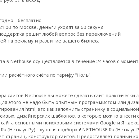
годно - бесплатно
21:00 по Москве, деньги уходят за 60 секунд
 поддержка решит любой вопрос без переключений
лей на рекламу и развитие вашего бизнеса
та в Nethouse осуществляется в течение 24 часов с момент
ии расчётного счёта по тарифу "Ноль".
а сайтов Nethouse вы можете сделать сайт практически л
 Для этого не надо быть опытным программистом или диза
рования html, это как заполнить страничку в социальной
сивых, дизайнерских шаблонов, в которые можно внести с
сайта основными поисковыми системами Google и Яндекс.
 (Нетхаус.Ру) - лучшая подборка! NETHOUSE.Ru (Нетхаус.Р
т-страниц, конструктор сайтов. Предоставляет полный ком