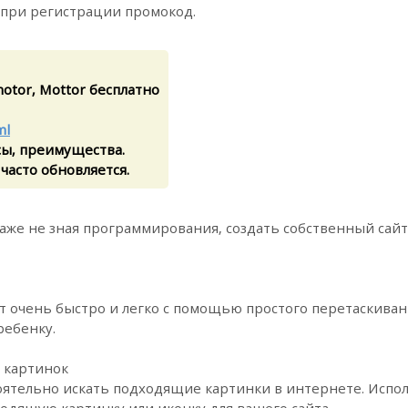
 при регистрации промокод.
otor, Mottor бесплатно
ml
сы, преимущества.
 часто обновляется.
аже не зная программирования, создать собственный сайт,
 очень быстро и легко с помощью простого перетаскиван
ребенку.
 картинок
оятельно искать подходящие картинки в интернете. Испо
одящую картинку или иконку для вашего сайта.