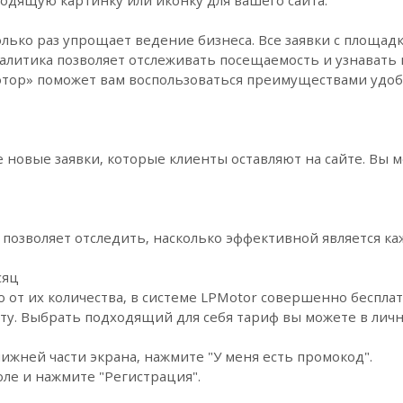
лько раз упрощает ведение бизнеса. Все заявки с площад
алитика позволяет отслеживать посещаемость и узнавать 
ор» поможет вам воспользоваться преимуществами удобн
 новые заявки, которые клиенты оставляют на сайте. Вы 
позволяет отследить, насколько эффективной является ка
сяц
 от их количества, в системе LPMotor совершенно бесплатн
оту. Выбрать подходящий для себя тариф вы можете в лич
нижней части экрана, нажмите "У меня есть промокод".
оле и нажмите "Регистрация".