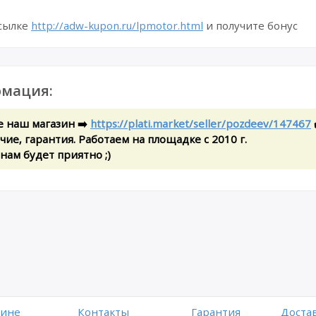
ссылке
http://adw-kupon.ru/lpmotor.html
и получите бонус
мация:
е наш магазин ➡️
https://plati.market/seller/pozdeev/147467
ие, гарантия. Работаем на площадке с 2010 г.
 нам будет приятно ;)
зине
Контакты
Гарантия
Достав