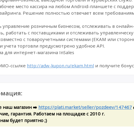
абочее место кассира на любом Android-планшете с подде
квайринга. Решение полностью отвечает всем требованиям
 управление розничным бизнесом, отслеживать в онлайн
ь, работать с поставщиками и отслеживать управленческу
совместно с товароучетными системами (EKAM или сторонн
и учета торговли предусмотрено удобное API.
а для интернет-магазина InSales
РОМО-ссылке
http://adw-kupon.ru/ekam.html
и получите бонус
мация:
е наш магазин ➡️
https://plati.market/seller/pozdeev/147467
ие, гарантия. Работаем на площадке с 2010 г.
 нам будет приятно ;)