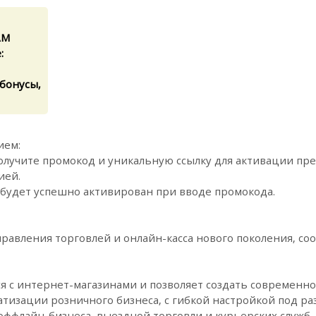
AM
:
 бонусы,
ием:
получите промокод и уникальную ссылку для активации пр
ией.
 будет успешно активирован при вводе промокода.
равления торговлей и онлайн-касса нового поколения, с
 с интернет-магазинами и позволяет создать современн
матизации розничного бизнеса, с гибкой настройкой под р
оффлайн-бизнеса, выездной торговли и курьерских служб.