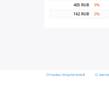
405 RUB
3%
162 RUB
2%
Отзывы покупателей
O мага