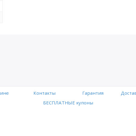
зине
Контакты
Гарантия
Достав
БЕСПЛАТНЫЕ купоны
Работает на платформе
Digiseller