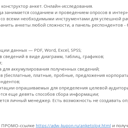
 конструктор анкет. Онлайн-исследования.
да занимается созданием и проведением опросов в интерн
 со всеми необходимыми инструментами для успешной ра
ранить анкеты любой сложности, а панель респондентов -
ии данных — PDF, Word, Excel, SPSS;
 сведений в виде диаграмм, таблиц, графиков;
;
 для аккумулирования полученных сведений;
 (бесплатные, платные, пробные, предложения корпорат
ондентов;
нтации опрашиваемых для определения целевой аудитор
тся еще девять способов сбора информации;
тся личный менеджер. Есть возможность не создавать опр
по ПРОМО-ссылке
https://adw-kupon.ru/anketolog.html
и получ