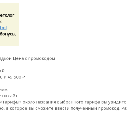
кетолог
:
html
 бонусы,
идкой Цена с промокодом
₽
0 ₽
 ₽ 49 500 ₽
ием:
 на сайт
«Тарифы» около названия выбранного тарифа вы увидите 
кно, в которое вы сможете ввести полученный промокод. Р